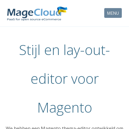
MENU
HOE WERKT HET
Stijl en lay-out-
KENMERKEN
DIENSTEN
editor voor
PARTNERS
BEDRIJF
Magento
CONTACT
ACCOUNT
We hebben een Magento thema-editor ontwikkeld om